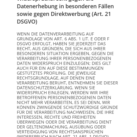
Datenerhebung in besonderen Fällen
sowie gegen Direktwerbung (Art. 21
DSGVO)
WENN DIE DATENVERARBEITUNG AUF
GRUNDLAGE VON ART. 6 ABS. 1 LIT. E ODER F
DSGVO ERFOLGT, HABEN SIE JEDERZEIT DAS
RECHT, AUS GRÜNDEN, DIE SICH AUS IHRER
BESONDEREN SITUATION ERGEBEN, GEGEN DIE
VERARBEITUNG IHRER PERSONENBEZOGENEN
DATEN WIDERSPRUCH EINZULEGEN; DIES GILT
AUCH FÜR EIN AUF DIESE BESTIMMUNGEN
GESTÜTZTES PROFILING. DIE JEWEILIGE
RECHTSGRUNDLAGE, AUF DENEN EINE
VERARBEITUNG BERUHT, ENTNEHMEN SIE DIESER
DATENSCHUTZERKLÄRUNG. WENN SIE
WIDERSPRUCH EINLEGEN, WERDEN WIR IHRE
BETROFFENEN PERSONENBEZOGENEN DATEN
NICHT MEHR VERARBEITEN, ES SEI DENN, WIR
KÖNNEN ZWINGENDE SCHUTZWÜRDIGE GRÜNDE
FÜR DIE VERARBEITUNG NACHWEISEN, DIE IHRE
INTERESSEN, RECHTE UND FREIHEITEN
ÜBERWIEGEN ODER DIE VERARBEITUNG DIENT
DER GELTENDMACHUNG, AUSÜBUNG ODER
VERTEIDIGUNG VON RECHTSANSPRÜCHEN
(WIDERSPRUCH NACH ART. 21 ABS. 1 DSGVO).